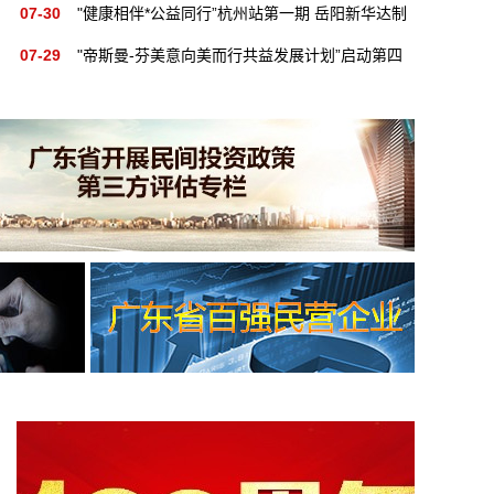
杭州滨江社区健康公益科普活动
07-30
"健康相伴*公益同行”杭州站第一期 岳阳新华达制
药杭州滨江社区健康公益科普活动
07-29
"帝斯曼-芬美意向美而行共益发展计划”启动第四
年