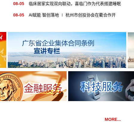
比增长48.6%，出口同比增长96%
08-05
临床居家实现双向联动，喜临门作为代表搭建睡眠
医学新桥梁
08-05
AI赋能 智创落地 ∣ 杭州市创投协会在衢合作开
展"人工智能与OPC创新模式”科学咖啡馆活动
MORE...