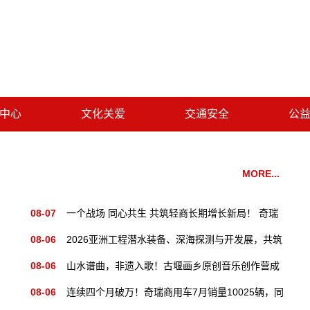
中心
文化关爱
交通安全
公
MORE...
08-07
一个战场 同心共生 共筑轻商长期增长新局！ 奇瑞
商用车 2026 年轻商年中合作伙伴大会隆重召开
08-06
2026亚洲工程潜水装备、深海探测与开发展，共筑
深海产业圈
08-06
山水谱曲，非遗入歌！古堰画乡原创音乐创作营成
果 EP《天声万物》线下首发
08-06
连续四个月破万！奇瑞商用车7月销量10025辆，同