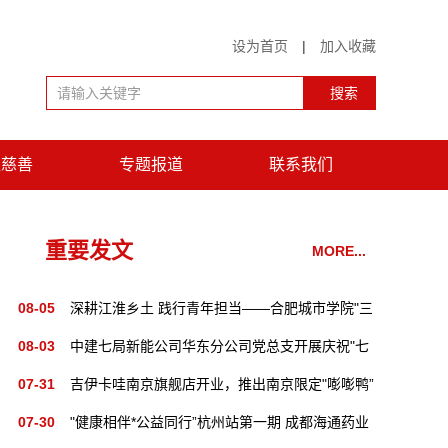
设为首页
|
加入收藏
益慈善
专题报道
联系我们
重要发文
MORE...
08-05
深耕江淮乡土 践行青年担当——合肥城市学院"三
扶”志愿服务团赴晥各地三扶助学
08-03
中建七局新能公司华东分公司党总支开展庆祝"七
一”主题系列活动
07-31
吉伊卡哇南京旗舰店开业，推出南京限定"嘭嘭鸭”
系列
07-30
"健康相伴*公益同行”杭州站第一期 成都海通药业